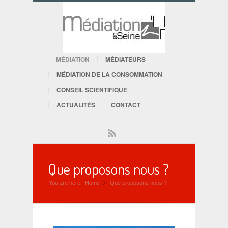
MÉDIATION
MÉDIATEURS
MÉDIATION DE LA CONSOMMATION
CONSEIL SCIENTIFIQUE
ACTUALITÉS
CONTACT
Rss
Que proposons nous ?
You are here:
Home
Que proposons nous ?
»