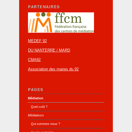
PARTENAIRES
MEDEF 92
DU NANTERRE / MARD
CMA92
Association des maires du 92
PAGES
Médiation
Quel coût ?
Médiateurs
Qui sommes-nous ?