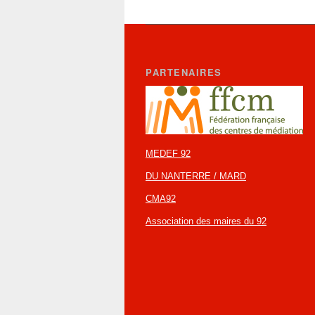
PARTENAIRES
MEDEF 92
DU NANTERRE / MARD
CMA92
Association des maires du 92