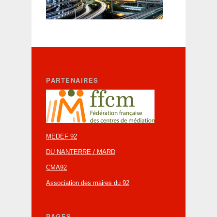
PARTENAIRES
MEDEF 92
DU NANTERRE / MARD
CMA92
Association des maires du 92
PAGES