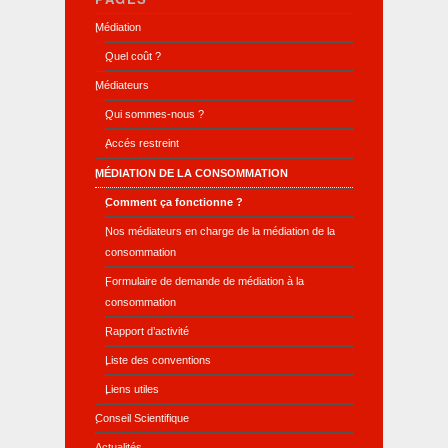
Médiation
Quel coût ?
Médiateurs
Qui sommes-nous ?
Accés restreint
MÉDIATION DE LA CONSOMMATION
Comment ça fonctionne ?
Nos médiateurs en charge de la médiation de la
consommation
Formulaire de demande de médiation à la
consommation
Rapport d’activité
Liste des conventions
Liens utiles
Conseil Scientifique
Actualités