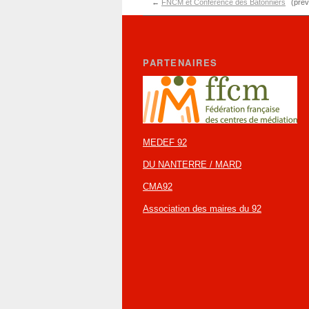
←
FNCM et Conférence des Bâtonniers
(prev
PARTENAIRES
MEDEF 92
DU NANTERRE / MARD
CMA92
Association des maires du 92