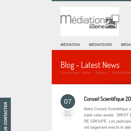
MÉDIATION
MÉDIATEURS
MÉDI
Blog - Latest News
You are here:
Home
Brêves
»
Conseil Scien
»
Conseil Scientifique 20
07
NOUS CONTACTER
Notre Conseil Scientifique 
OCT
traité cette année : D
2014
DE GROUPE. Les participan
ont largement enrichi le 