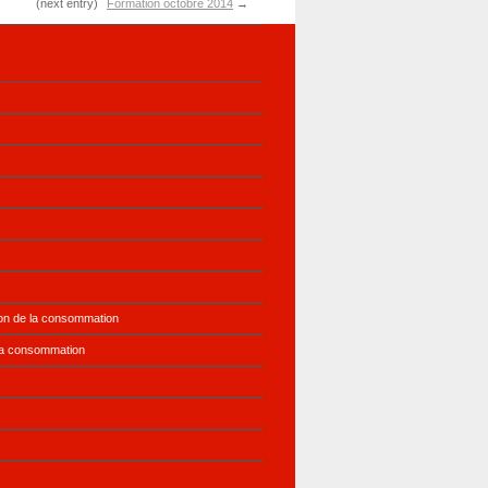
(next entry)
Formation octobre 2014
→
ion de la consommation
la consommation