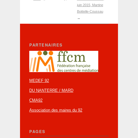
juin 2015, Martine
Boittelle-Coussau
→
PARTENAIRES
MEDEF 92
DU NANTERRE / MARD
CMA92
Association des maires du 92
PAGES