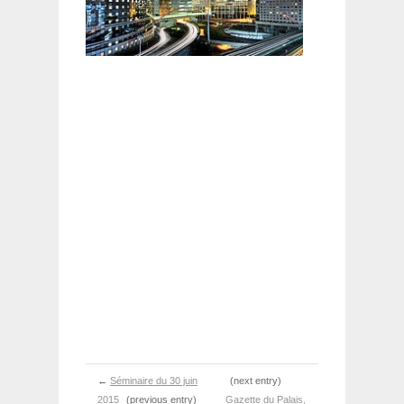
←
Séminaire du 30 juin
(next entry)
2015
(previous entry)
Gazette du Palais,