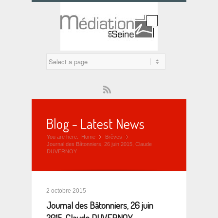
Rss
Blog - Latest News
You are here:
Home
Brêves
»
»
Journal des Bâtonniers, 26 juin 2015, Claude
DUVERNOY
2 octobre 2015
Journal des Bâtonniers, 26 juin
2015, Claude DUVERNOY