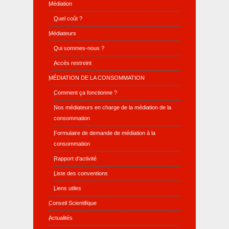
Médiation
Quel coût ?
Médiateurs
Qui sommes-nous ?
Accés restreint
MÉDIATION DE LA CONSOMMATION
Comment ça fonctionne ?
Nos médiateurs en charge de la médiation de la
consommation
Formulaire de demande de médiation à la
consommation
Rapport d’activité
Liste des conventions
Liens utiles
Conseil Scientifique
Actualités