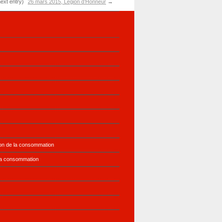
next entry)
26 mars 2015, Légion d’Honneur
→
ion de la consommation
la consommation