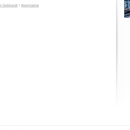
n Gebhardt
/
#permalink