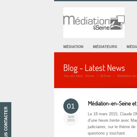
MÉDIATION
MÉDIATEURS
MÉDI
Blog - Latest News
You are here:
Home
Brêves
»
Médiation-en-
»
Médiation-en-Seine et 
01
NOUS CONTACTER
Le 18 mars 2015, Claude D
AVR
d’une heure trente avec M
2015
judiciaires, sur le thème de
questions y touchant.