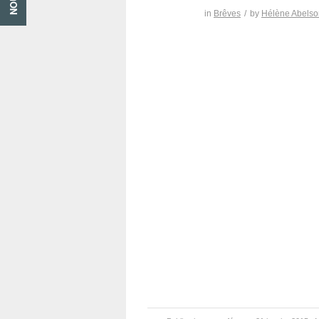
in
Brêves
/
by
Hélène Abelso