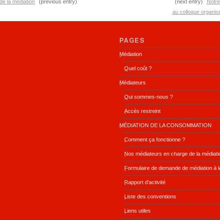
de la médiation
(previous entry)
(next entry)
Notre
au colloque organi
PAGES
Médiation
Quel coût ?
Médiateurs
Qui sommes-nous ?
Accés restreint
MÉDIATION DE LA CONSOMMATION
Comment ça fonctionne ?
Nos médiateurs en charge de la médiat
Formulaire de demande de médiation à 
Rapport d’activité
Liste des conventions
Liens utiles