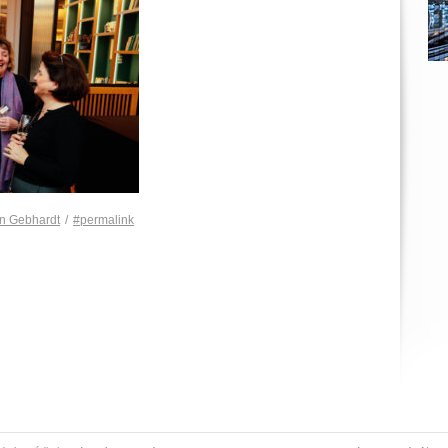
n Gebhardt
/
#permalink