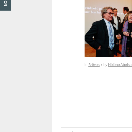
in
Brêves
/
by
Hélène Abelso