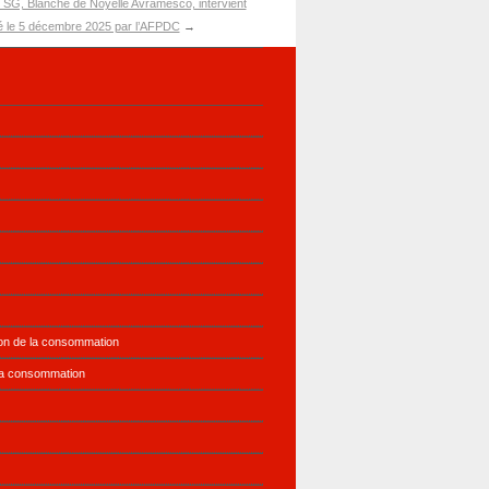
 SG, Blanche de Noyelle Avramesco, intervient
sé le 5 décembre 2025 par l’AFPDC
→
ion de la consommation
la consommation