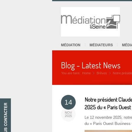
MÉDIATION
MÉDIATEURS
MÉDI
Blog - Latest News
You are here:
Home
Brêves
»
Notre présid
»
Notre président Claud
14
NOUS CONTACTER
2025 du « Paris Ouest
NOV
2025
Le 12 novembre 2025, notre
du « Paris Ouest Business