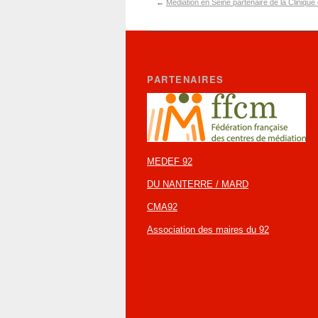
←
Médiation en Seine partenaire de la Clinique 
PARTENAIRES
MEDEF 92
DU NANTERRE / MARD
CMA92
Association des maires du 92