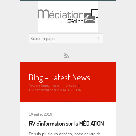
Rss
Blog - Latest News
You are here:
Home
Brêves
»
»
RV d’information sur la MÉDIATION
10 juillet 2019
RV d’information sur la MÉDIATION
Depuis plusieurs années, notre centre de