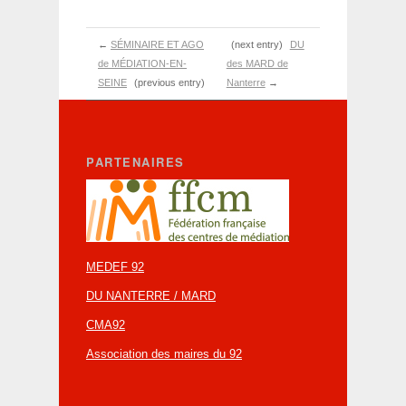
←
SÉMINAIRE ET AGO
(next entry)
DU
de MÉDIATION-EN-
des MARD de
SEINE
(previous entry)
Nanterre
→
PARTENAIRES
MEDEF 92
DU NANTERRE / MARD
CMA92
Association des maires du 92