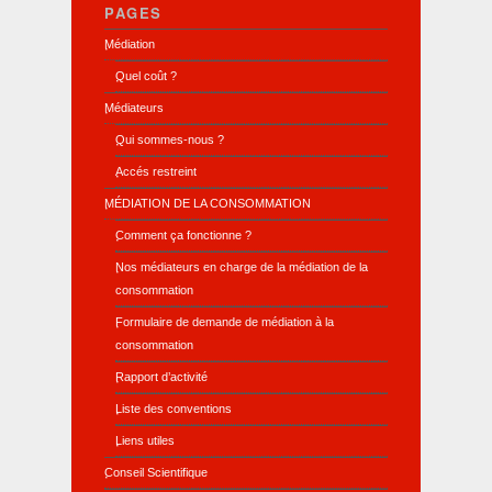
PAGES
Médiation
Quel coût ?
Médiateurs
Qui sommes-nous ?
Accés restreint
MÉDIATION DE LA CONSOMMATION
Comment ça fonctionne ?
Nos médiateurs en charge de la médiation de la
consommation
Formulaire de demande de médiation à la
consommation
Rapport d’activité
Liste des conventions
Liens utiles
Conseil Scientifique