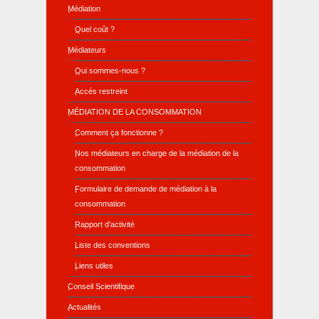
Médiation
Quel coût ?
Médiateurs
Qui sommes-nous ?
Accés restreint
MÉDIATION DE LA CONSOMMATION
Comment ça fonctionne ?
Nos médiateurs en charge de la médiation de la
consommation
Formulaire de demande de médiation à la
consommation
Rapport d’activité
Liste des conventions
Liens utiles
Conseil Scientifique
Actualités