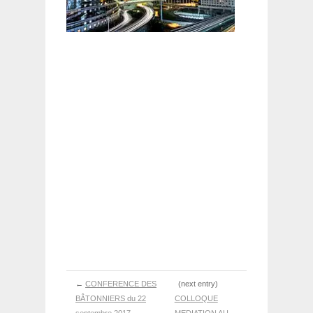
←
CONFERENCE DES
(next entry)
BÂTONNIERS du 22
COLLOQUE