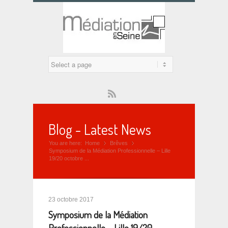
Rss
Blog - Latest News
You are here:
Home
Brêves
»
»
Symposium de la Médiation Professionnelle – Lille
19/20 octobre ...
23 octobre 2017
Symposium de la Médiation
Professionnelle – Lille 19/20