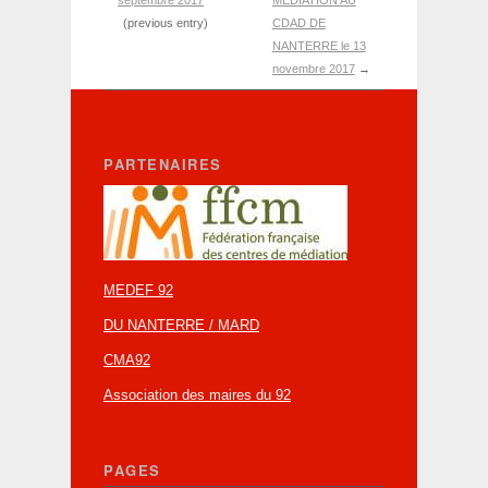
septembre 2017
MEDIATION AU
(previous entry)
CDAD DE
NANTERRE le 13
novembre 2017
→
PARTENAIRES
MEDEF 92
DU NANTERRE / MARD
CMA92
Association des maires du 92
PAGES